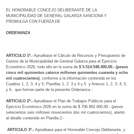
EL HONORABLE CONCEJO DELIBERANTE DE LA
MUNICIPALIDAD DE GENERAL GALARZA SANCIONA Y
PROMULGA CON FUERZA DE
ORDENANZA
ARTICULO 1º.-
Apruébase el Cálculo de Recursos y Presupuesto de
Gastos de la Municipalidad de General Galarza para el Ejercicio
Económico 2026; todo ello en la suma de
$ 5.514.548.400,00.- (pesos
cinco mil quinientos catorce millones quinientos cuarenta y ocho
mil cuatrocientos)
, conforme a la información contenida en los
Cuadros 1, 2, 3, 4 y 5; Planillas 1, 2. 3 y 4 y 5 y Anexos 1, 2, 3, 4, 5,
y 6, que forman parte de la presente Ordenanza.-
ARTICULO 2º.-
Apruébase el Plan de Trabajos Públicos para el
Ejercicio Económico 2026 en la suma de $ 706.902.400,00.- (pesos
setecientos seis millones novecientos dos mil cuatrocientos), atento
al detalle contenido en Planilla 2.-
ARTICULO 3º.-
Apruébase para el Honorable Concejo Deliberante, y